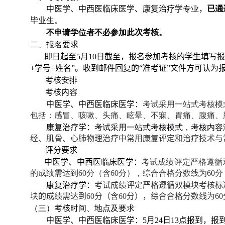
中医学、中西医临床医学、康复治疗学
专业
，
已通
毕业
生。
不申请学位者不必参加
此次考核
。
二、报名
要求
即日起至
5
月
10
日截至，报名参加考核的学生填写报
+
学号
+
姓名”。收到邮件回复的“准考证”文件方可认为
考核
安排
考核内容
中医学、中西医临床医学：
考试采用一站式考核模
包括：感冒、咳嗽、头痛、眩晕、不寐、胃痛、腹痛、
康复治疗学：
考试采用一站式考核模式，考核内容
经、肌骨、心肺物理治疗中常用康复评定和治疗技术与
评分要求
中医学、中西医临床医学：
考试成绩评定严格遵循
的成绩需达到
60
分
（含
60
分）
，综合合格分数
线为
60
分
康复治疗学：
考试成绩评定严格遵循双模块考核标
块的成绩需达到
60
分（含
60
分），综合合格分数线为
60
（三）
考核
时间、地点及要求
中医学、中西医临床医学：
5
月
24
日
13
点报到，报