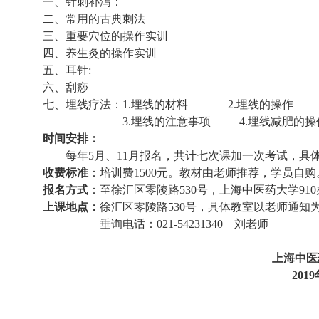
一、针刺补泻：
二、常用的古典刺法
三、重要穴位的操作实训
四、养生灸的操作实训
五、耳针
:
六、刮痧
七、埋线疗法：
1.
埋线的材料
2.
埋线的操作
3.
埋线的注意事项
4.
埋线减肥的操
时间安排：
每年
5
月、
11
月报名，共计七次课加一次考试，具
收费标准
：培训费
1500
元。教材由老师推荐，学员自购
报名方式
：至徐汇区零陵路
530
号，上海中医药大学
910
上课地点：
徐汇区零陵路
530
号，具体教室以老师通知
垂询电话：
021-54231340
刘老师
上海中医
2019