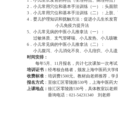
1
．小儿生长发育的特点（生理特点、病理特点）
2
．小儿常用穴位和基本手法训练（一）：头面部
3
．小儿常用穴位和基本手法训练（二）：上肢、
4
．婴儿护理知识和抚触方法：促进小儿生长发育
小儿免疫力提升法
5
、小儿常见病的中医小儿推拿法（一）：
过敏体质、支气管哮喘、小儿发热、小儿咳嗽
6
．小儿常见病的中医小儿推拿法（二）：
小儿腹泻、小儿消化不良、小儿疳疻、小儿遗
时间安排：
每年
5
月、
11
月报名，共计七次课加一次考试
培训证书：
经考核合格者，颁发上海中医药大学
收费标准
：培训费
1500
元。教材由老师推荐，学
报名方式
：至徐汇区零陵路
530
号，上海中医药大
上课地点：
徐汇区零陵路
530
号，具体教室以老师
垂询电话：
021-54231340
刘老师
上