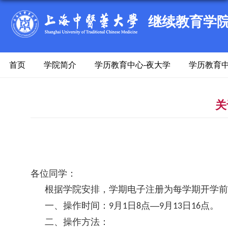
继续教育学
首页
学院简介
学历教育中心-夜大学
学历教育中
关
各位同学：
根据学院安排，学期电子注册为每学期开学
一、操作时间：
月
日
点—
月
日
点。
9
1
8
9
13
16
二、操作方法：