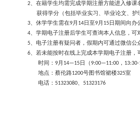
、在籍学生均需完成学期注册方能进入修课
2
获得学分（包括毕业实习、毕业论文、护
、休学学生需在
月
日至
月
日期间向办
3
9
14
9
15
、学期电子注册后学生可查询本人信息，可
4
、电子注册有疑问者，假期内可通过微信公
5
、若未能按时在线上完成本学期电子注册，
6
时间：
月
日（
，
9
14—15
9:00—11:00
13:30-
地点：蔡伦路
号图书馆裙楼
室
1200
325
电话：
、
51323080
51323176