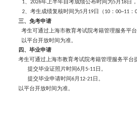
、
年上半年自考成绩公布时间为
月
日
1
2026
5
18
、考生成绩复核时间为
月
日（
：
：
2
5
19
10
00~11
三、免考申请
考生可通过上海市教育考试院考籍管理服务平台
以平台开放时间为准。
四、
毕业申请
考生可通过上海市教育考试院考籍管理服务平台
提交毕业证照片时间
月
日。
6
5-11
提交毕业申请时间
月
日。
6
12-21
以平台开放时间为准。