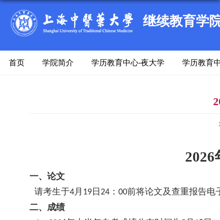
继续教育学
首页
学院简介
学历教育中心-夜大学
学历教育中
2026
一、论文
请考生于
月
日
：
前将论文及查重报告电
4
19
24
00
二、成绩